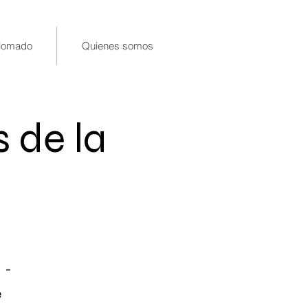
lomado
Quienes somos
 de la
-
e