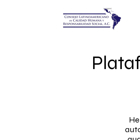
Plata
He
aut
aud