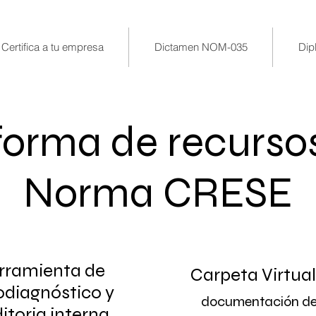
Certifica a tu empresa
Dictamen NOM-035
Dip
forma de recursos
Norma CRESE
rramienta de
Carpeta Virtual
odiagnóstico y
documentación d
itoria interna